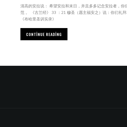
清高的安拉说： 希望安拉和末日，并且多多记念安拉者，你
范 。 《古兰经》 33 ：21 穆圣（愿主福安之）说：你们
《布哈里圣训实录》
CONTINUE READING